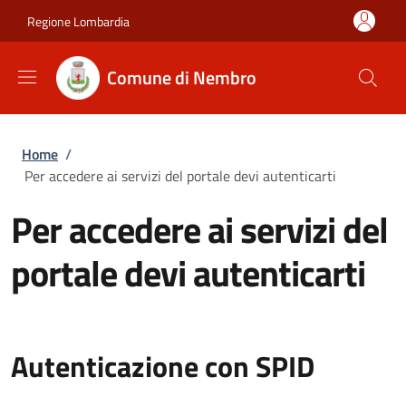
Salta al contenuto principale
Skip to footer content
Regione Lombardia
Comune di Nembro
Briciole di pane
Home
/
Per accedere ai servizi del portale devi autenticarti
Per accedere ai servizi del
portale devi autenticarti
Autenticazione con SPID