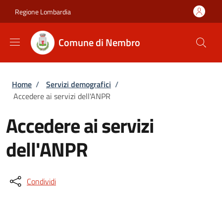
Salta al contenuto principale
Skip to footer content
Regione Lombardia
Comune di Nembro
Briciole di pane
Home
/
Servizi demografici
/
Accedere ai servizi dell'ANPR
Accedere ai servizi
dell'ANPR
Condividi