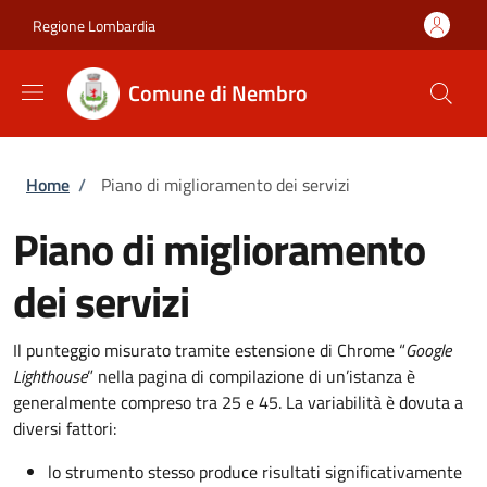
Salta al contenuto principale
Skip to footer content
Regione Lombardia
Comune di Nembro
Briciole di pane
Home
/
Piano di miglioramento dei servizi
Piano di miglioramento
dei servizi
Il punteggio misurato tramite estensione di Chrome “
Google
Lighthouse
” nella pagina di compilazione di un’istanza è
generalmente compreso tra 25 e 45. La variabilità è dovuta a
diversi fattori:
lo strumento stesso produce risultati significativamente