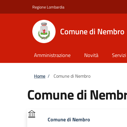
Salta al contenuto principale
Skip to footer content
Regione Lombardia
Comune di Nembro
Amministrazione
Novità
Servizi
Briciole di pane
Home
/
Comune di Nembro
Comune di Nemb
Comune di Nembro