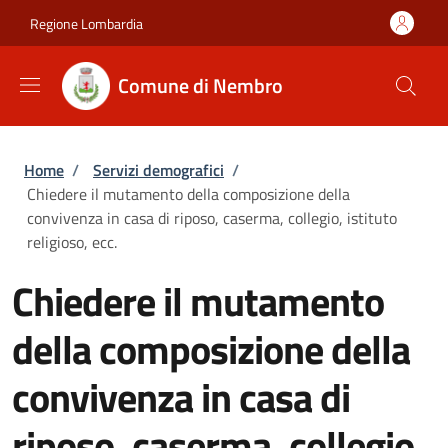
Salta al contenuto principale
Skip to footer content
Regione Lombardia
Comune di Nembro
Briciole di pane
Home
/
Servizi demografici
/
Chiedere il mutamento della composizione della
convivenza in casa di riposo, caserma, collegio, istituto
religioso, ecc.
Chiedere il mutamento
della composizione della
convivenza in casa di
riposo, caserma, collegio,