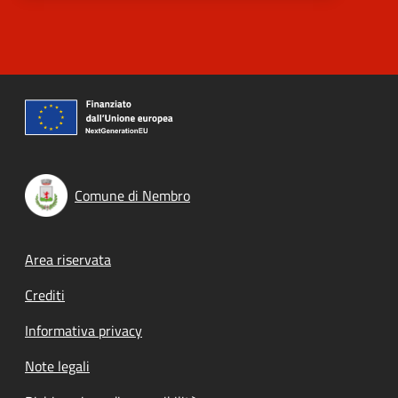
Comune di Nembro
Footer menu
Area riservata
Crediti
Informativa privacy
Note legali