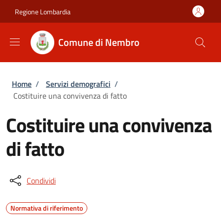
Salta al contenuto principale
Skip to footer content
Regione Lombardia
Comune di Nembro
Briciole di pane
Home
/
Servizi demografici
/
Costituire una convivenza di fatto
Costituire una convivenza
di fatto
Condividi
Normativa di riferimento