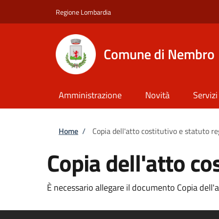
Salta al contenuto principale
Skip to footer content
Regione Lombardia
Comune di Nembro
Amministrazione
Novità
Servizi
Briciole di pane
Home
/
Copia dell'atto costitutivo e statuto re
Copia dell'atto cos
È necessario allegare il documento Copia dell'att