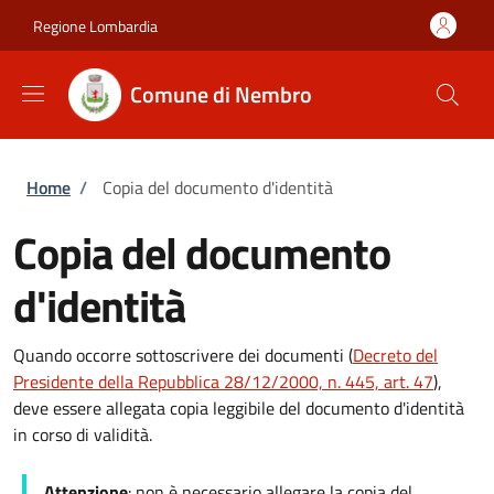
Salta al contenuto principale
Skip to footer content
Regione Lombardia
Comune di Nembro
Briciole di pane
Home
/
Copia del documento d'identità
Copia del documento
d'identità
Quando occorre sottoscrivere dei documenti (
Decreto del
Presidente della Repubblica 28/12/2000, n. 445, art. 47
),
deve essere allegata copia leggibile del documento d'identità
in corso di validità.
Attenzione
: non è necessario allegare la copia del