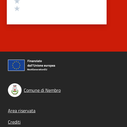
Valuta 2 stelle su 5
Valuta 1 stelle su 5
Comune di Nembro
Footer menu
Area riservata
Crediti