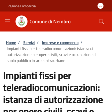
Salta al contenuto principale
Skip to footer content
Regione Lombardia
Comune di Nembro
Briciole di pane
Home
/
Servizi
/
Imprese e commercio
/
Impianti fissi per teleradiocomunicazioni: istanza di
autorizzazione per opere civili, scavi e occupazione di
suolo pubblico in aree extraurbane
Impianti fissi per
teleradiocomunicazioni:
istanza di autorizzazione
per opere civili, scavi e