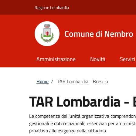
Salta al contenuto principale
Skip to footer content
Regione Lombardia
Comune di Nembro
Amministrazione
Novità
Servizi
Briciole di pane
Home
/
TAR Lombardia - Brescia
TAR Lombardia - 
Le competenze dell'unità organizzativa comprendono
gestionali e doti relazionali, essenziali per amminis
proattivo alle esigenze della cittadina