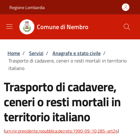
Salta al contenuto principale
Skip to footer content
Regione Lombardia
Comune di Nembro
Briciole di pane
Home
/
Servizi
/
Anagrafe e stato civile
/
Trasporto di cadavere, ceneri o resti mortali in territorio
italiano
Trasporto di cadavere,
ceneri o resti mortali in
territorio italiano
(
urn:nir:presidente.repubblica:decreto:1990-09-10;285~art24
)