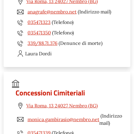
Via Roma, 13 24027 Nembro (BG)
anagrafe@nembro.net
(Indirizzo mail)
035471323
(Telefono)
035471350
(Telefono)
339/88.71.376
(Denunce di morte)
Laura
Dordi
Concessioni Cimiteriali
Via Roma, 13 24027 Nembro (BG)
(Indirizzo
monica.gambirasio@nembro.net
mail)
035471339
(Telefono)