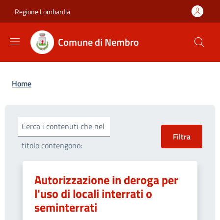
Salta al contenuto principale
Skip to footer content
Regione Lombardia
Comune di Nembro
Briciole di pane
Home
Cerca i contenuti che nel
titolo contengono:
Autorizzazione in deroga per
l'uso di locali interrati o
seminterrati