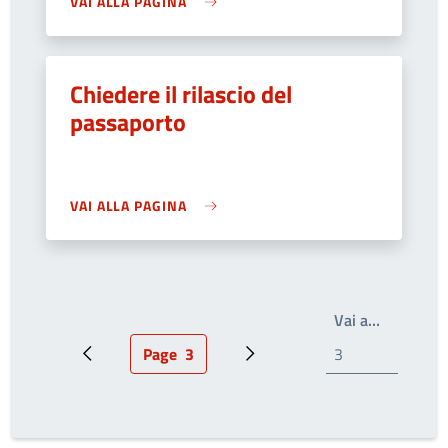
VAI ALLA PAGINA
Chiedere il rilascio del
passaporto
VAI ALLA PAGINA
Write the
Vai a…
Page
3
Pagina precedente
Pagina attuale
Prossima pagina