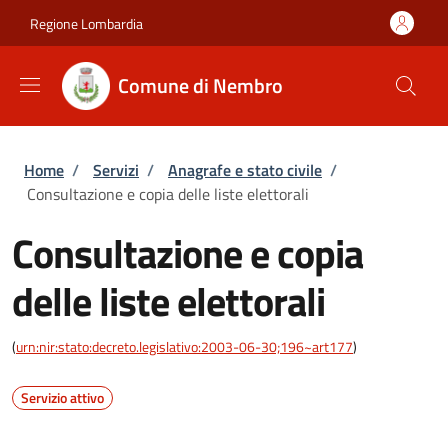
Salta al contenuto principale
Skip to footer content
Regione Lombardia
Comune di Nembro
Briciole di pane
Home
/
Servizi
/
Anagrafe e stato civile
/
Consultazione e copia delle liste elettorali
Consultazione e copia
delle liste elettorali
(
urn:nir:stato:decreto.legislativo:2003-06-30;196~art177
)
Servizio attivo