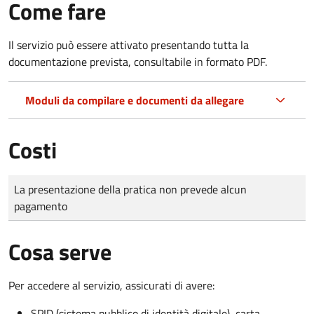
Come fare
Il servizio può essere attivato presentando tutta la
documentazione prevista, consultabile in formato PDF.
Moduli da compilare e documenti da allegare
Costi
Tipo di pagamento
Importo
La presentazione della pratica non prevede alcun
pagamento
Cosa serve
Per accedere al servizio, assicurati di avere:
SPID (sistema pubblico di identità digitale), carta