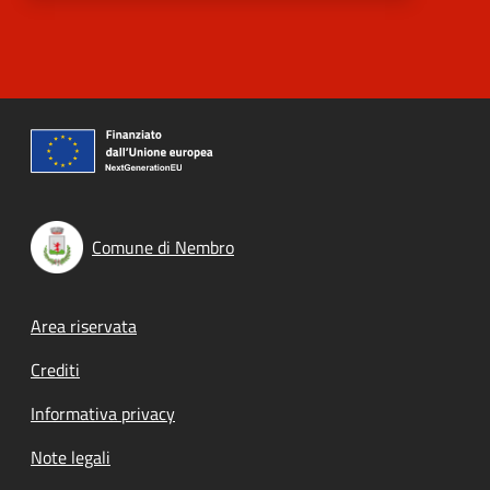
Comune di Nembro
Footer menu
Area riservata
Crediti
Informativa privacy
Note legali