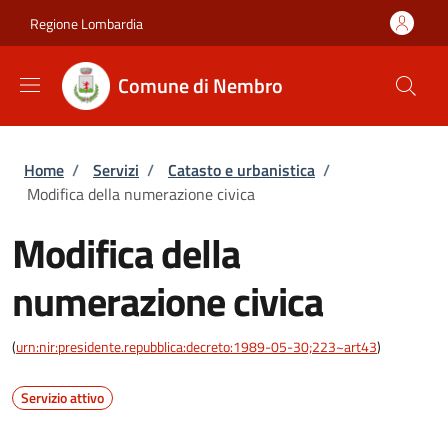
Salta al contenuto principale
Skip to footer content
Regione Lombardia
Comune di Nembro
Briciole di pane
Home
/
Servizi
/
Catasto e urbanistica
/
Modifica della numerazione civica
Modifica della
numerazione civica
(
urn:nir:presidente.repubblica:decreto:1989-05-30;223~art43
)
Servizio attivo