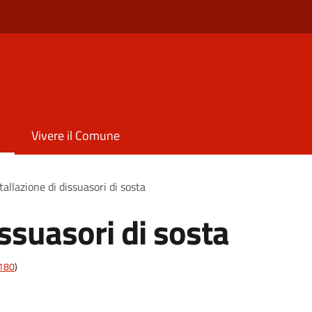
Vivere il Comune
tallazione di dissuasori di sosta
issuasori di sosta
t180
)