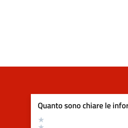
Quanto sono chiare le info
Valutazione
Valuta 5 stelle su 5
Valuta 4 stelle su 5