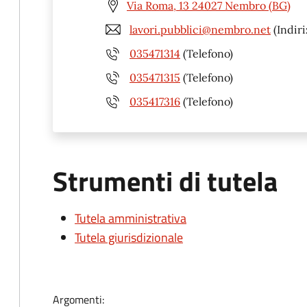
Via Roma, 13 24027 Nembro (BG)
lavori.pubblici@nembro.net
(Indiri
035471314
(Telefono)
035471315
(Telefono)
035417316
(Telefono)
Strumenti di tutela
Tutela amministrativa
Tutela giurisdizionale
Argomenti: